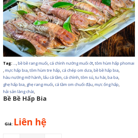
Tag:
...
,
bề bề rang muối
,
cá chình nướng muối ớt
,
tôm hùm hấp phomai
,
mực hấp bia
,
tôm hùm tre hấp
,
cá chép om dưa
,
bề bề hấp bia
,
hàu nướng mỡ hành
,
lẩu cá tầm
,
cá chình
,
tôm sú
,
tu hài
,
ba ba
,
ghẹ hấp bia
,
ghẹ rang muối
,
cá tầm om chuối đậu
,
mực ống hấp
,
hải sản làng chài
,
Bề Bề Hấp Bia
Liên hệ
Giá:
Số