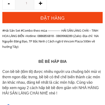
-
+
lượng
ĐẶT HÀNG
#Hải Sản Set #Combo theo mùa ------------- -HẢI SẢN LÀNG CHÀI – TINH
HOA LÀNG BIỂN -Hotline: 0886856818 - 0869968289 (Zalo) -Địa chỉ: 16A
Nguyễn Đăng Đạo, TP Bắc Ninh ( Cách ngã 6 Vincom Plaza 500m về
hướng Tây)
BỀ BỀ HẤP BIA
Con bề bề (tôm tít) được nhiều người ưa chuộng bởi mùi vị
thơm ngon đặc trưng, bề bề có thể chế biến thành các món
ăn khác nhau, đáng kể nhất là các món hấp
. Cùng vào
bếp
xem ngay 2 cách hấp bề bề đơn giản với NHÀ HÀNG
HẢI SẢN LÀNG CHÀI NHÉ nhé !