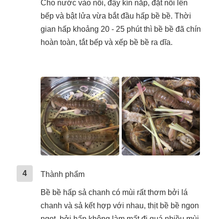
Cho nước vào nồi, đậy kín nắp, đặt nồi lên
bếp và bật lửa vừa bắt đầu hấp bề bề. Thời
gian hấp khoảng 20 - 25 phút thì bề bề đã chín
hoàn toàn, tắt bếp và xếp bề bề ra dĩa.
4
Thành phẩm
Bề bề hấp sả chanh có mùi rất thơm bởi lá
chanh và sả kết hợp với nhau, thịt bề bề ngon
ngọt, bởi hấp không làm mất đi quá nhiều mùi