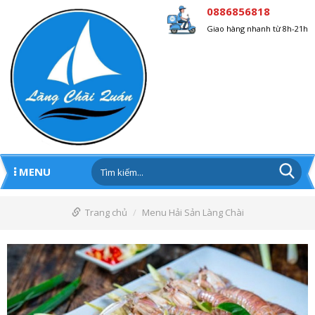
0886856818
Giao hàng nhanh từ 8h-21h
MENU
Trang chủ
Menu Hải Sản Làng Chài