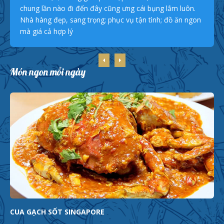
chung lần nào đi đến đây cũng ưng cái bụng lắm luôn.
Nhà hàng đẹp, sang trọng; phục vụ tận tình; đồ ăn ngon
mà giá cả hợp lý
Món ngon mỗi ngày
CUA GẠCH SỐT SINGAPORE