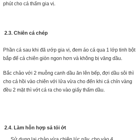
phút cho cá thấm gia vị.
2.3. Chiên cá chép
Phần cá sau khi đã ướp gia vị, đem áo cá qua 1 lớp tinh bột
bắp để cá chiên giòn ngon hơn và không bị văng dầu.
Bắc chảo với 2 muỗng canh dầu ăn lên bếp, đợi dầu sôi thì
cho cá hồi vào chiên với lửa vừa cho đến khi cá chín vàng
đều 2 mặt thì vớt cá ra cho vào giấy thấm dầu.
2.4. Làm hỗn hợp sả tỏi ớt
Sử dụng lại chảo vừa chiên lúc nãy, cho vào 4