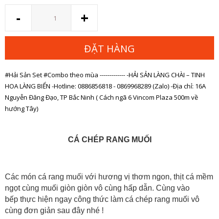
Số
-
+
lượng
ĐẶT HÀNG
#Hải Sản Set #Combo theo mùa ------------- -HẢI SẢN LÀNG CHÀI – TINH
HOA LÀNG BIỂN -Hotline: 0886856818 - 0869968289 (Zalo) -Địa chỉ: 16A
Nguyễn Đăng Đạo, TP Bắc Ninh ( Cách ngã 6 Vincom Plaza 500m về
hướng Tây)
CÁ CHÉP RANG MUỐI
Các món cá rang muối với hương vị thơm ngon, thịt cá mềm
ngọt cùng muối giòn giòn vô cùng hấp dẫn. Cùng vào
bếp
thực hiện ngay công thức làm cá chép rang muối vô
cùng đơn giản sau đây nhé !