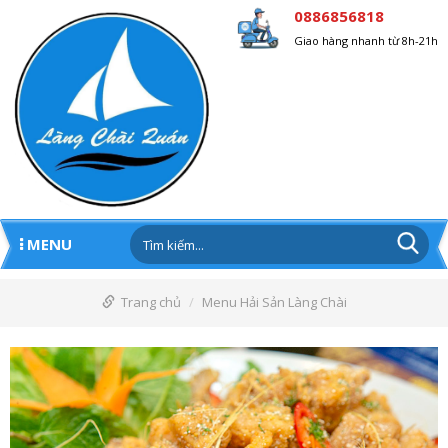
0886856818
Giao hàng nhanh từ 8h-21h
MENU
Trang chủ
Menu Hải Sản Làng Chài