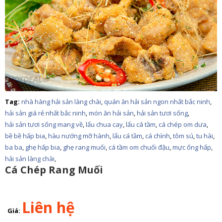
Tag:
nhà hàng hải sản làng chài
,
quán ăn hải sản ngon nhất bắc ninh
,
hải sản giá rẻ nhất bắc ninh
,
món ăn hải sản
,
hải sản tươi sống
,
hải sản tươi sống mang về
,
lẩu chua cay
,
lẩu cá tầm
,
cá chép om dưa
,
bề bề hấp bia
,
hàu nướng mỡ hành
,
lẩu cá tầm
,
cá chình
,
tôm sú
,
tu hài
,
ba ba
,
ghẹ hấp bia
,
ghẹ rang muối
,
cá tầm om chuối đậu
,
mực ống hấp
,
hải sản làng chài
,
Cá Chép Rang Muối
Liên hệ
Giá: